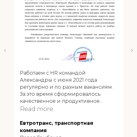
Работаем с HR командой
Александры с июня 2021 года
регулярно и по разным вакансиям.
За это время сформировалось
качественное и продуктивное
сотрудничество. Изначально
Read more
обратились с вопросом закрытия
вакансий логиста и менеджера
Евтротранс, транспортная
отдела продаж в г. Иркутск. Были
компания
закрыты вакансии в течение двух