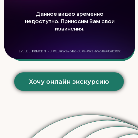
Хочу онлайн экскурсию
Более 1500
вакансий в год
Импорт и
экспорт
персонала
Более 3000
успешных
проектов
Более 70 000
кандидатов в
собственной базе
11 направлений по
отраслям