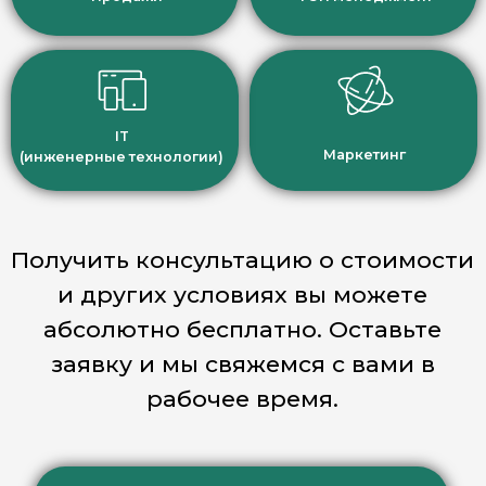
Если Вы планируете
самостоятельно осуществлять
тестирование и
психодиагностику кандидатов,
то
мы готовы провести для Вас
полноценное обучение
, по
итогам которого Вы получите
доступы ко всем
нашим
инструментам оценки!
Оставить заявку на обучение