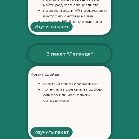
найти редкого специалиста
провести аудит HR процессов и
выстроить систему найма
укрепить HR бренд компании
Изучить пакет
Работодателю
Подбор и оценка руководителей и ТОП-
менеджеров
3 пакет "Легенда"
Кадровый консалтинг и аудит
Подбор и оценка менеджеров и
специалистов
Кому подойдет:
Обучение HR-специалистов
скрытый поиск или хантинг
точечный проектный подбор
Тренинги и обучение нового
одного или нескольких
поколения
сотрудников
Соискателю
Карьерное сопровождение
Повышение компетентности
Изучить пакет