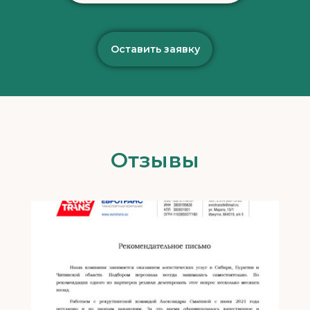
Руководство по поиску работы
Обучение HR специалистов
Чат с вакансиями
Оставить заявку
Контакты
+7(993)909-43-08
staff-abc@yandex.ru
Отзывы
max +7(993)-909-43-
08
tg smagina_as
Информация
Политика конфиденциальности