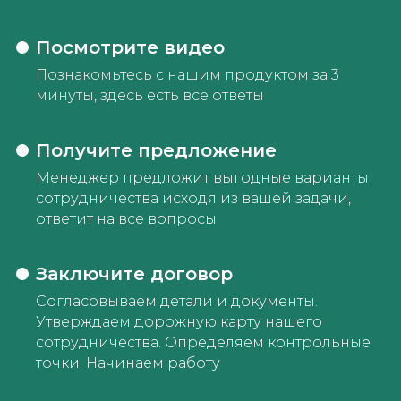
и других условиях вы можете
абсолютно бесплатно. Оставьте
заявку и мы свяжемся с вами в
Посмотрите видео
рабочее время.
Познакомьтесь с нашим продуктом за 3
минуты, здесь есть все ответы
Получить консультацию
Получите предложение
Менеджер предложит выгодные варианты
сотрудничества исходя из вашей задачи,
ответит на все вопросы
Заключите договор
Согласовываем детали и документы.
Утверждаем дорожную карту нашего
сотрудничества. Определяем контрольные
точки. Начинаем работу